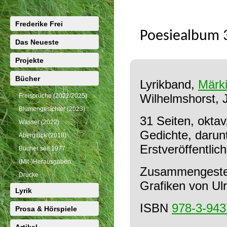
Frederike Frei
Poesiealbum 
Das Neueste
Projekte
Bücher
Lyrikband,
Märki
Wilhelmshorst, J
Freisprüche (2022/2025)
Blumengesichter (2023)
31 Seiten, oktav,
Wasser (2022)
Gedichte, darun
Aberglück (2018)
Erstveröffentlic
Bücher seit 1977
(Mit-)Herausgaben
Zusammengestel
Drucke
Grafiken von Ul
Lyrik
ISBN
978-3-943
Prosa & Hörspiele