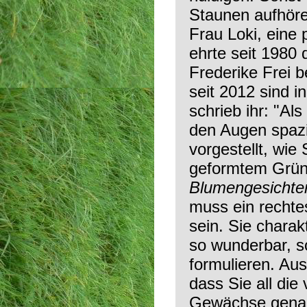
Staunen aufhör
Frau Loki, eine 
ehrte seit 1980 
Frederike Frei b
seit 2012 sind 
schrieb ihr: "Al
den Augen spazi
vorgestellt, wie
geformtem Grün
Blumengesichte
muss ein rechte
sein. Sie chara
so wunderbar, so
formulieren. Au
dass Sie all die
Gewächse genau