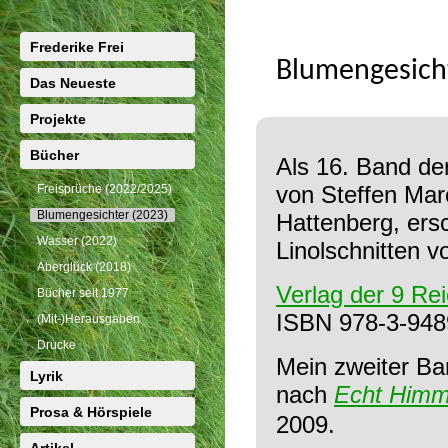
Frederike Frei
Blumengesich
Das Neueste
Projekte
Bücher
Als 16. Band de
von Steffen Mar
Freisprüche (2022/2025)
Blumengesichter (2023)
Hattenberg, ers
Wasser (2022)
Linolschnitten 
Aberglück (2018)
Verlag der 9 Re
Bücher seit 1977
ISBN 978-3-948
(Mit-)Herausgaben
Drucke
Mein zweiter Ba
Lyrik
nach
Echt Himm
Prosa & Hörspiele
2009.