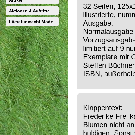
Artikel
32 Seiten, 125
Aktionen & Auftritte
illustrierte, num
Ausgabe.
Literatur macht Mode
Normalausgabe (
Vorzugsausgabe
limitiert auf 9 
Exemplare mit Or
Steffen Büchne
ISBN, außerhal
Klappentext:
Frederike Frei k
Blumen nicht an
huldigen. Sonst 